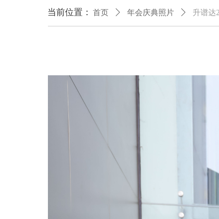
当前位置：
首页
ꄲ
年会庆典照片
ꄲ
升谱达2